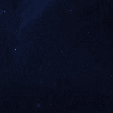
行为审计机制
记录关键行为轨迹，搭
实时异常拦截
系统对异常请求进行即
扰。
联系我们
浙江省南京市花園街88號花園2單元12層
support@grassxgrass.com
E
下