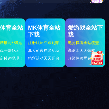
平台稳定率
别与权限隔离，为EMC易倍官网平台用户建立第一道防
障数据在emc易倍官方官网-emc易倍(中国)体系中传输
。