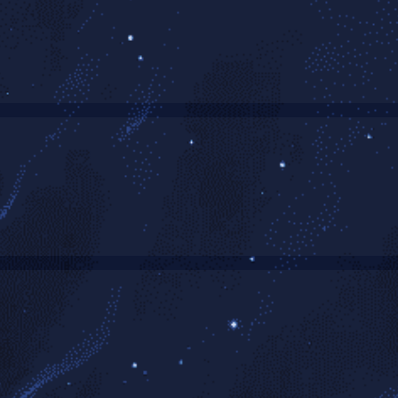
应，确保每一位用户都能获得快
数据洞察中心
官网的强大数据体系，从全球视角出发，为用户提供清晰可靠的赛
20K+
1.2M