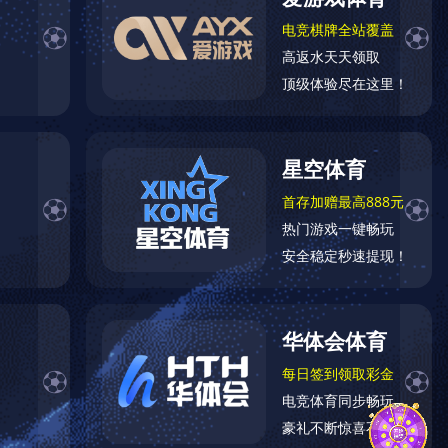
速、顺畅的操作体验。
事平台运营概览。
99.95%