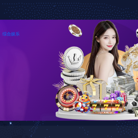
App下载
公司介绍
体育看点
关于 EMC易倍官网
企业概况
国际认证
未来发展
多元业务 · 稳健扩张
EMC易倍官网 深耕体育数据
分发、社区互动与本地化运营。
核心系统采用模块化架构及高并