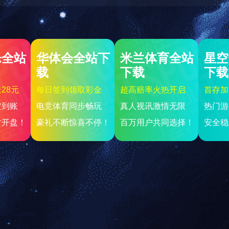
日均赛事场次
月活跃用户
安全流程层级
访问身份控制
采用IP定位、设备识
线。
通信加密协议
全站部署TLS协议，保
过程的完整性与保密性